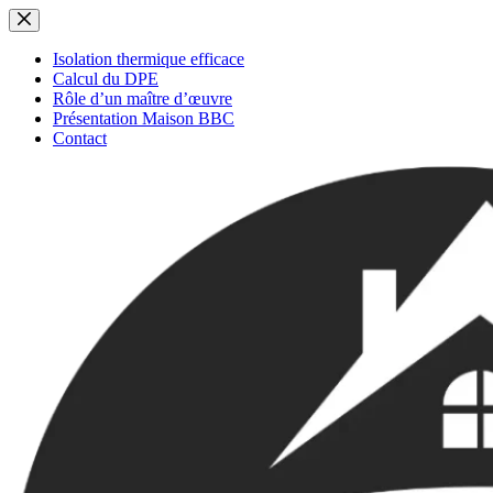
Passer
au
contenu
Isolation thermique efficace
Calcul du DPE
Rôle d’un maître d’œuvre
Présentation Maison BBC
Contact