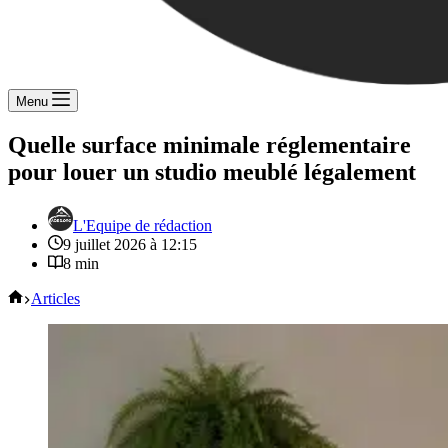
Menu
Quelle surface minimale réglementaire
pour louer un studio meublé légalement
L'Equipe de rédaction
9 juillet 2026 à 12:15
8 min
Accueil
Articles