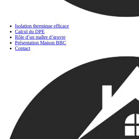
Isolation thermique efficace
Calcul du DPE
Rôle d’un maître d’œuvre
Présentation Maison BBC
Contact